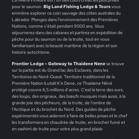
pour le saumon.
Big Land Fishing Lodge & Tours
vous
emmène explorer ce coin sauvage des côtes australes du
Labrador. Plongez dans l’environnement des Premières
Nations, comme c’était pendant 9000 ans. Vous
séjournerez dans des cabanes et partirez en expédition de
pêche pour du saumon ou de la truite, tout en vous
familiarisant avec la beauté maritime de la région et son
histoire autochtone.
Frontier Lodge – Gateway to Thaidene Nene
se trouve
sur la partie est du Grand lac des Esclaves, dans les
Territoires du Nord-Ouest. Territoire traditionnel de la
Première Nation Łutsël K’é Dene, ce Thaidene Nëné
protégé couvre 6,5 millions d’acres. C’est la terre des ours,
des loups, des orignaux, des bœufs musqués mais aussi, à la
grande joie des pêcheurs, de la truite, de l’ombre de
l’Arctique et du brochet du Nord. Des guides de pêche
expérimentés vous aideront à faire de belles prises et le chef
les transformera en chaudrée de truite, en brochet fumé et
en sashimi de truite pour votre plus grand plaisir.