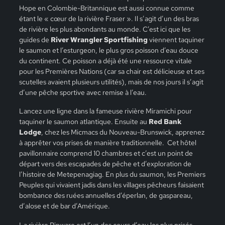
Hope en Colombie-Britannique est aussi connue comme
étant le « cœur de la rivière Fraser ». Il s’agit d’un des bras
de rivière les plus abondants au monde. C’est ici que les
guides de
River Wrangler Sportfishing
viennent taquiner
le saumon et l’esturgeon, le plus gros poisson d’eau douce
du continent. Ce poisson a déjà été une ressource vitale
pour les Premières Nations (car sa chair est délicieuse et ses
scutelles avaient plusieurs utilités), mais de nos jours il s’agit
d’une pêche sportive avec remise à l’eau.
Lancez une ligne dans la fameuse rivière Miramichi pour
taquiner le saumon atlantique. Ensuite au
Red Bank
Lodge
, chez les Micmacs du Nouveau-Brunswick, apprenez
à apprêter vos prises de manière traditionnelle.
Cet hôtel
pavillonnaire comprend 10 chambres et c’est un point de
départ vers des escapades de pêche et d’exploration de
l’histoire de Metepenagiag. En plus du saumon, les Premiers
Peuples qui vivaient jadis dans les villages pêcheurs faisaient
bombance des ruées annuelles d’éperlan, de gaspareau,
d’alose et de bar d’Amérique.
La rivière Pinware est l’un des cours d’eau les plus prisés