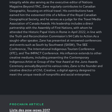
integrity while also serving as the executive editor of Nations
Magazine.Beyond ITAC, Zane regularly contributes to Canadian
Geographic, focusing on ethical travel. His contributions have
earned him the esteemed title of a fellow of the Royal Canadian
Geographical Society, and he serves as a judge for the Travel Media
Association of Canada Awards. His leadership includes a direct
partnership with the Assembly of First Nations, with whom he
attended the Historic Papal Visits in Rome in April 2022, in line with
the Truth and Reconciliation Commission’s 94 Calls to Action.As a
sought-after speaker, Zane has presented at renowned conferences
and events such as South by Southwest (SXSW), The SEE
Conference, The International Indigenous Tourism Conference
(IITC), and The IMPACT Conference. His influence extends to other
creative mediums, including presenting the Contemporary
Indigenous Artist or Group of the Year Award at the Juno Awards
Ceremony annually.Beyond his various roles, Zane is the founder and
creative director of CIVL Creative, a digital agency designed to
meet the unique needs of nonprofits and social enterprises.
PROCHAIN ARTICLE
Liste des pow-wows 2017