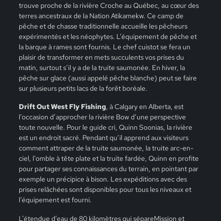
trouve proche de la rivière Croche au Québec, au cœur des
terres ancestraux de la Nation Atikamekw. Ce camp de
pêche et de chasse traditionnelle accueille les pêcheurs
expérimentés et les néophytes. L’équipement de pêche et
la barque à rames sont fournis. Le chef cuistot se fera un
plaisir de transformer en mets succulents vos prises du
matin, surtout s’il y a de la truite saumonée. En hiver, la
pêche sur glace (aussi appelé pêche blanche) peut se faire
sur plusieurs petits lacs de la forêt boréale.
Drift Out West Fly Fishing
, à Calgary en Alberta, est
l’occasion d’approcher la rivière Bow d’une perspective
toute nouvelle. Pour le guide cri, Quinn Soonias, la rivière
est un endroit sacré. Pendant qu’il apprend aux visiteurs
comment attraper de la truite saumonée, la truite arc-en-
ciel, l’omble à tête plate et la truite fardée, Quinn en profite
pour partager ses connaissances du terrain, en pointant par
exemple un précipice à bison. Les expéditions avec des
prises relâchées sont disponibles pour tous les niveaux et
l’équipement est fourni.
L’étendue d’eau de 80 kilomètres qui sépareMission et