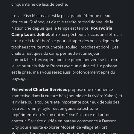
cinquantaine de lacs de pêche.
Le lac Fish Mistassini est la plus grande étendue d’eau
douce au Québec, et c’est le territoire traditionnel de la
Nation crie depuis que le temps est temps.
Pourvoirie
Camp Louis Jolliet
offre aux pêcheurs l’occasion d’être au
cœur de la forêt boréale pour attraper des prises dignes de
trophées : truite mouchetée, touladi, brochet et doré. Les
chalets rustiques du camp permettent un séjour
confortable. Les expéditions de pêche peuvent se faire sur
le lac ou sur la rivière Rupert avec un guide cri. Le poisson
est la prise, mais vous serez aussi profondément épris du
paysage.
Fishwheel Charter Services
propose une expérience
immersive dans la culture hän (peuple de la rivière Yukon) et
la rivière qui a toujours été importante pour eux depuis des
lustres. Tommy Taylor est un guide autochtone
expérimenté du Yukon qui maîtrise l’histoire et l’art du
conteur. Sa visite guidée en bateau commence à Dawson
City pour ensuite explorer Moosehide village et Fort
Reliance. Tommy emmène même les visiteurs à son camp