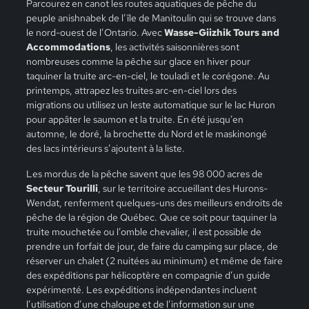
Parcourez en canot les routes aquatiques de pêche du
peuple anishnabek de l’île de Manitoulin qui se trouve dans
le nord-ouest de l’Ontario. Avec
Wasse-Giizhik Tours and
Accommodations
, les activités saisonnières sont
nombreuses comme la pêche sur glace en hiver pour
taquiner la truite arc-en-ciel, le touladi et le corégone. Au
printemps, attrapez les truites arc-en-ciel lors des
migrations ou utilisez un leste automatique sur le lac Huron
pour appâter le saumon et la truite. En été jusqu’en
automne, le doré, la brochette du Nord et le maskinongé
des lacs intérieurs s’ajoutent à la liste.
Les mordus de la pêche savent que les 98 000 acres de
Secteur Tourilli
, sur le territoire accueillant des Hurons-
Wendat, renferment quelques-uns des meilleurs endroits de
pêche de la région de Québec. Que ce soit pour taquiner la
truite mouchetée ou l’omble chevalier, il est possible de
prendre un forfait de jour, de faire du camping sur place, de
réserver un chalet (2 nuitées au minimum) et même de faire
des expéditions par hélicoptère en compagnie d’un guide
expérimenté. Les expéditions indépendantes incluent
l’utilisation d’une chaloupe et de l’information sur une