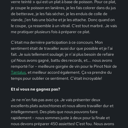
verre teinté » qui est un plat à base de poisson. Pour ce plat,
je coupe le poisson en lanières, je les fais colorer dans du jus
de betterave, je les fais sécher, je les enduis de colle de
viande, j’en fais une bûche et je les attache. Donc quand on
le coupe, ça ressemble à un vitrail. C’est tout marbré. Je vais
me pratiquer plusieurs fois à préparer ce plat.
C’était ma dernière participation à ce concours. Mon
sentiment était de travailler aussi dur que possible et je l’ai
fait. Je suis tellement soulagé; je n’ai plus besoin de refaire
ça! Nous avons gagné, battu des records, et…. nous avons
remporté l’or – meilleure gorgée de vin pour le Pinot Noir de
Tantalus
, et meilleur accord également. Ça va prendre du
temps pour oublier ce sentiment. C’était incroyable!
Et si vous ne gagnez pas?
Je ne m’en fais pas avec ça. Je vais présenter deux
excellents plats autochtones et nous allons travailler dur et
intelligemment. Des plats que nous pouvons faire
rapidement – nous sommes juste à deux pour la finale et
nous devons préparer 450 assiettes! C’est fou. Nous avons