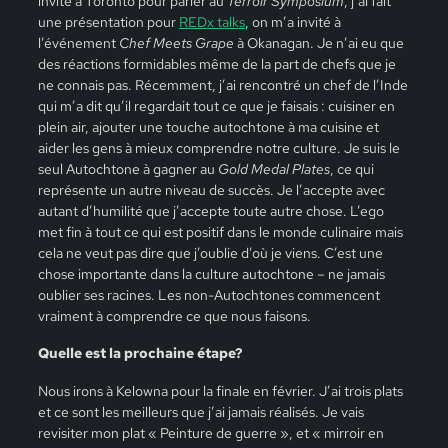
invité à Toronto pour parler au
Terroir Symposium
, j’ai fait
une présentation pour
REDx talks
, on m’a invité à
l’événement
Chef Meets Grape
à Okanagan. Je n’ai eu que
des réactions formidables même de la part de chefs que je
ne connais pas. Récemment, j’ai rencontré un chef de l’Inde
qui m’a dit qu’il regardait tout ce que je faisais : cuisiner en
plein air, ajouter une touche autochtone à ma cuisine et
aider les gens à mieux comprendre notre culture. Je suis le
seul Autochtone à gagner au
Gold Medal Plates
, ce qui
représente un autre niveau de succès. Je l’accepte avec
autant d’humilité que j’accepte toute autre chose. L’ego
met fin à tout ce qui est positif dans le monde culinaire mais
cela ne veut pas dire que j’oublie d’où je viens. C’est une
chose importante dans la culture autochtone – ne jamais
oublier ses racines. Les non-Autochtones commencent
vraiment à comprendre ce que nous faisons.
Quelle est la prochaine étape?
Nous irons à Kelowna pour la finale en février. J’ai trois plats
et ce sont les meilleurs que j’ai jamais réalisés. Je vais
revisiter mon plat « Peinture de guerre », et « mirroir en