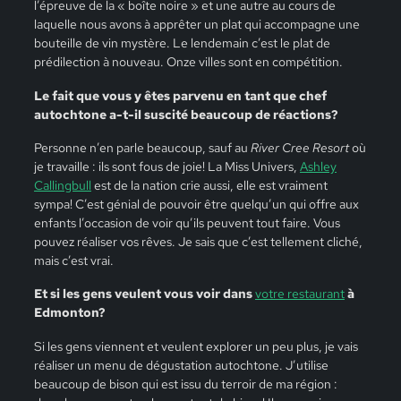
l’épreuve de la « boîte noire » et une autre au cours de
laquelle nous avons à apprêter un plat qui accompagne une
bouteille de vin mystère. Le lendemain c’est le plat de
prédilection à nouveau. Onze villes sont en compétition.
Le fait que vous y êtes parvenu en tant que chef
autochtone a-t-il suscité beaucoup de réactions?
Personne n’en parle beaucoup, sauf au
River Cree
Resort
où
je travaille : ils sont fous de joie! La Miss Univers,
Ashley
Callingbull
est de la nation crie aussi, elle est vraiment
sympa! C’est génial de pouvoir être quelqu’un qui offre aux
enfants l’occasion de voir qu’ils peuvent tout faire. Vous
pouvez réaliser vos rêves. Je sais que c’est tellement cliché,
mais c’est vrai.
Et si les gens veulent vous voir dans
votre restaurant
à
Edmonton?
Si les gens viennent et veulent explorer un peu plus, je vais
réaliser un menu de dégustation autochtone. J’utilise
beaucoup de bison qui est issu du terroir de ma région :