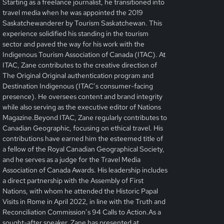
Starting as a freelance journalist, he transitioned into
travel media when he was appointed the 2019
Saskatchewanderer by Tourism Saskatchewan. This
experience solidified his standing in the tourism
sector and paved the way for his work with the
Indigenous Tourism Association of Canada (ITAC). At
ITAC, Zane contributes to the creative direction of
The Original Original authentication program and
Destination Indigenous (ITAC’s consumer-facing
presence). He oversees content and brand integrity
while also serving as the executive editor of Nations
Magazine.Beyond ITAC, Zane regularly contributes to
Canadian Geographic, focusing on ethical travel. His
contributions have earned him the esteemed title of
a fellow of the Royal Canadian Geographical Society,
and he serves as a judge for the Travel Media
Association of Canada Awards. His leadership includes
a direct partnership with the Assembly of First
Nations, with whom he attended the Historic Papal
Visits in Rome in April 2022, in line with the Truth and
Reconciliation Commission’s 94 Calls to Action.As a
sought-after speaker, Zane has presented at