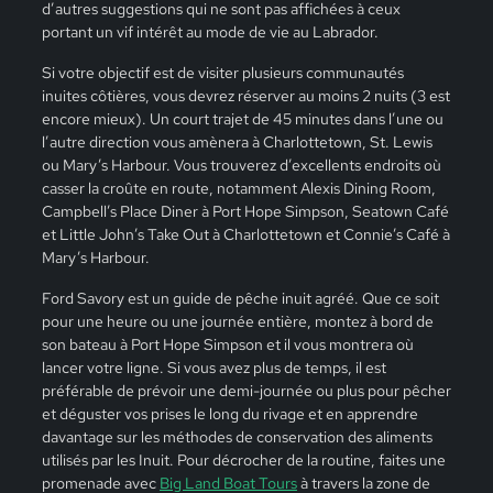
d’autres suggestions qui ne sont pas affichées à ceux
portant un vif intérêt au mode de vie au Labrador.
Si votre objectif est de visiter plusieurs communautés
inuites côtières, vous devrez réserver au moins 2 nuits (3 est
encore mieux). Un court trajet de 45 minutes dans l’une ou
l’autre direction vous amènera à Charlottetown, St. Lewis
ou Mary’s Harbour. Vous trouverez d’excellents endroits où
casser la croûte en route, notamment Alexis Dining Room,
Campbell’s Place Diner à Port Hope Simpson, Seatown Café
et Little John’s Take Out à Charlottetown et Connie’s Café à
Mary’s Harbour.
Ford Savory est un guide de pêche inuit agréé. Que ce soit
pour une heure ou une journée entière, montez à bord de
son bateau à Port Hope Simpson et il vous montrera où
lancer votre ligne. Si vous avez plus de temps, il est
préférable de prévoir une demi-journée ou plus pour pêcher
et déguster vos prises le long du rivage et en apprendre
davantage sur les méthodes de conservation des aliments
utilisés par les Inuit. Pour décrocher de la routine, faites une
promenade avec
Big Land Boat Tours
à travers la zone de