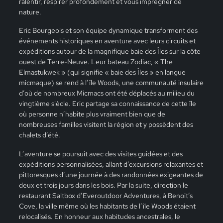
ralentir, respirer profondément et vous imprégner de
nature.
Eric Bourgeois et son équipe dynamique transforment des
événements historiques en aventure avec leurs circuits et
expéditions autour de la magnifique baie des Îles sur la côte
ouest de Terre-Neuve. Leur bateau Zodiac, « The
Elmastukwek » (qui signifie « baie des Îles » en langue
micmaque) se rend à l’île Woods, une communauté insulaire
d’où de nombreux Micmacs ont été déplacés au milieu du
vingtième siècle. Eric partage sa connaissance de cette île
où personne n’habite plus vraiment bien que de
nombreuses familles visitent la région et y possèdent des
chalets d’été.
L’aventure se poursuit avec des visites guidées et des
expéditions personnalisées, allant d’excursions relaxantes et
pittoresques d’une journée à des randonnées exigeantes de
deux et trois jours dans les bois. Par la suite, direction le
restaurant Saltbox d’Everoutdoor Adventures, à Benoit’s
Cove, la ville même où les habitants de l’île Woods étaient
relocalisés. En honneur aux habitudes ancestrales, le