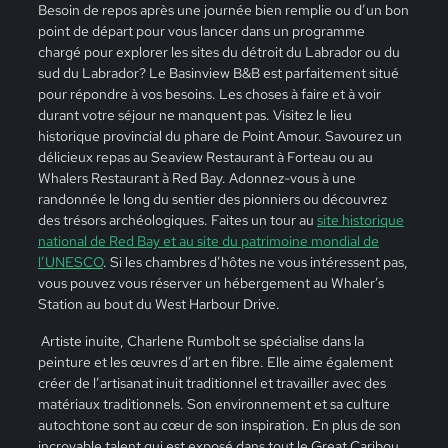
Besoin de repos après une journée bien remplie ou d’un bon
point de départ pour vous lancer dans un programme
chargé pour explorer les sites du détroit du Labrador ou du
sud du Labrador? Le Basinview B&B est parfaitement situé
pour répondre à vos besoins. Les choses à faire et à voir
durant votre séjour ne manquent pas. Visitez le lieu
historique provincial du phare de Point Amour. Savourez un
délicieux repas au Seaview Restaurant à Forteau ou au
Whalers Restaurant à Red Bay. Adonnez-vous à une
randonnée le long du sentier des pionniers ou découvrez
des trésors archéologiques. Faites un tour au
site historique
national de Red Bay et au site du patrimoine mondial de
l’UNESCO
. Si les chambres d’hôtes ne vous intéressent pas,
vous pouvez vous réserver un hébergement au Whaler’s
Station au bout du West Harbour Drive.
Artiste inuite, Charlene Rumbolt se spécialise dans la
peinture et les œuvres d’art en fibre. Elle aime également
créer de l’artisanat inuit traditionnel et travailler avec des
matériaux traditionnels. Son environnement et sa culture
autochtone sont au cœur de son inspiration. En plus de son
incroyable talent qui est exposé dans tout le Great Caribou