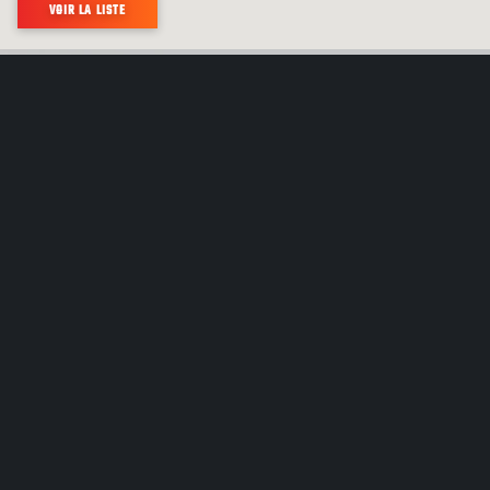
VOIR LA LISTE
PLUS DE 700 COMMUNAUTÉS AUTOCHTONES
DIFFÉRENTES VIVENT AU CANADA. CHACUNE
A SA PROPRE HISTOIRE À RACONTER.
DÉCOUVREZ LES CULTURES AUTOCHTONES AU CANADA