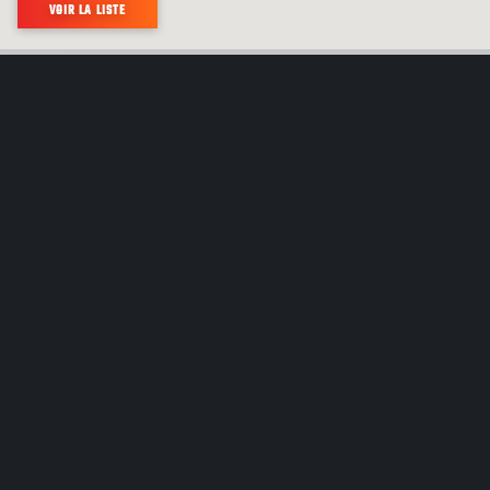
VOIR LA LISTE
PLUS DE 700 COMMUNAUTÉS AUTOCHTONES
DIFFÉRENTES VIVENT AU CANADA. CHACUNE
A SA PROPRE HISTOIRE À RACONTER.
DÉCOUVREZ LES CULTURES AUTOCHTONES AU CANADA