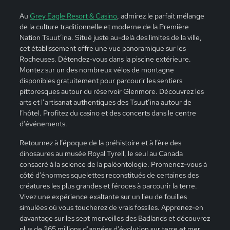
Au
Grey Eagle Resort & Casino
, admirez le parfait mélange
de la culture traditionnelle et moderne de la Première
Nation Tsuut’ina. Situé juste au-delà des limites de la ville,
cet établissement offre une vue panoramique sur les
Rocheuses. Détendez-vous dans la piscine extérieure.
Montez sur un des nombreux vélos de montagne
disponibles gratuitement pour parcourir les sentiers
pittoresques autour du réservoir Glenmore. Découvrez les
arts et l’artisanat authentiques des Tsuut’ina autour de
l’hôtel. Profitez du casino et des concerts dans le centre
d’événements.
Retournez à l’époque de la préhistoire et à l’ère des
dinosaures au musée Royal Tyrell, le seul au Canada
consacré à la science de la paléontologie. Promenez-vous à
côté d’énormes squelettes reconstitués de certaines des
créatures les plus grandes et féroces à parcourir la terre.
Vivez une expérience exaltante sur un lieu de fouilles
simulées où vous toucherez de vrais fossiles. Apprenez-en
davantage sur les sept merveilles des Badlands et découvrez
plus de 365 millions d’années d’évolution sur terre et mer.