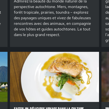
Admirez la beauté du monde naturel de la
ga
perspective autochtone. Mers, montagnes,
la
t
forêt tropicale, prairies, toundra – explorez
de
des paysages uniques et vivez de fabuleuses
au
e
rencontres avec des animaux, en compagnie
sa
de vos hôtes et guides autochtones. Le tout
so
dans le plus grand respect.
l'
gr