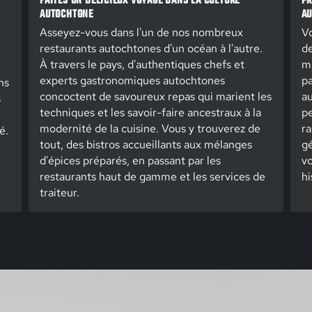
FAITES UN DÉLICIEUX VOYAGE DANS LA CULTURE
PR
AUTOCHTONE
AU
Asseyez-vous dans l'un de nos nombreux
Vo
restaurants autochtones d'un océan à l'autre.
de
À travers le pays, d'authentiques chefs et
m
experts gastronomiques autochtones
pa
ns
concoctent de savoureux repas qui marient les
au
s
techniques et les savoir-faire ancestraux à la
pe
modernité de la cuisine. Vous y trouverez de
ra
é.
tout, des bistros accueillants aux mélanges
gé
d'épices préparés, en passant par les
vo
restaurants haut de gamme et les services de
hi
traiteur.