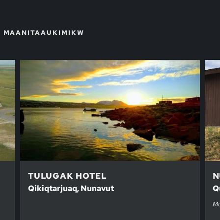
E MAANITAAUKIMIKW
TULUGAK HOTEL
N
Qikiqtarjuaq, Nunavut
Q
Mu