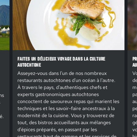
FAITES UN DÉLICIEUX VOYAGE DANS LA CULTURE
PR
AUTOCHTONE
AU
Asseyez-vous dans l'un de nos nombreux
Vo
restaurants autochtones d'un océan à l'autre.
de
À travers le pays, d'authentiques chefs et
m
experts gastronomiques autochtones
pa
ns
concoctent de savoureux repas qui marient les
au
s
techniques et les savoir-faire ancestraux à la
pe
modernité de la cuisine. Vous y trouverez de
ra
é.
tout, des bistros accueillants aux mélanges
gé
d'épices préparés, en passant par les
vo
restaurants haut de gamme et les services de
hi