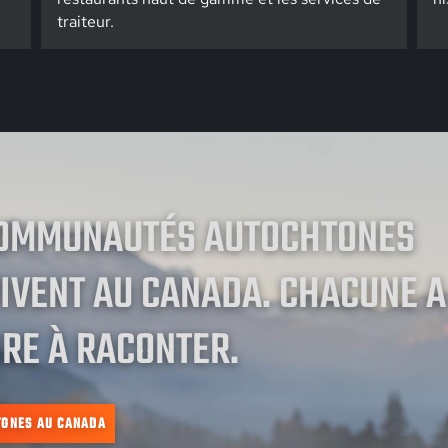
traiteur.
COMMUNAUTÉS AUTOCHTONES
IVENT AU CANADA. CHACUNE A
RE À RACONTER.
TONES AU CANADA