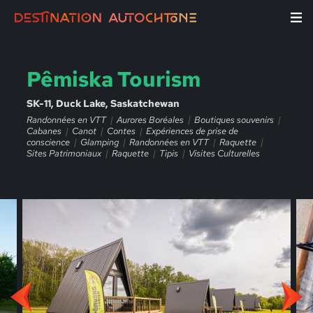
Pêmiska Tourism
SK-11, Duck Lake, Saskatchewan
Randonnées en VTT
Aurores Boréales
Boutiques souvenirs
Cabanes
Canot
Contes
Expériences de prise de
conscience
Glamping
Randonnées en VTT
Raquette
Sites Patrimoniaux
Raquette
Tipis
Visites Culturelles