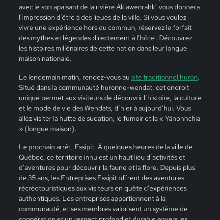
avec le son apaisant de la rivière Akiawenrahk’ vous donnera
l’impression d’être à des lieues de la ville. Si vous voulez
vivre une expérience hors du commun, réservez le forfait
des mythes et légendes directement à l’hôtel. Découvrez
les histoires millénaires de cette nation dans leur longue
maison nationale.
Le lendemain matin, rendez-vous au
site traditionnel huron
.
Situé dans la communauté huronne-wendat, cet endroit
unique permet aux visiteurs de découvrir l’histoire, la culture
et le mode de vie des Wendats, d’hier à aujourd’hui. Vous
allez visiter la hutte de sudation, le fumoir et la « Yänonhchia
» (longue maison).
Le prochain arrêt, Essipit. À quelques heures de la ville de
Québec, ce territoire innu est un haut lieu d’activités et
d’aventures pour découvrir la faune et la flore. Depuis plus
de 35 ans, les Entreprises Essipit offrent des aventures
récréotouristiques aux visiteurs en quête d’expériences
authentiques. Les entreprises appartiennent à la
communauté, et ses membres valorisent un système de
coopération et un respect profond et durable envers les