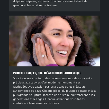
d'épices préparés, en passant par les restaurants haut de
gamme et les services de traiteur.
PRODUITS UNIQUES, QUALITÉ AUTOCHTONE AUTHENTIQUE
Vous trouverez de tout, des cadeaux uniques, des souvenirs
précieux aux œuvres d'art moderne monumentales,
fabriquées avec passion par les artisans et les créateurs
autochtones du pays. Chaque pièce, du plus petit bracelet à la
plus grande sculpture, raconte une histoire qui transcende les
générations et les âges. Chaque achat que vous faites
contribue à faire vivre ces histoires.