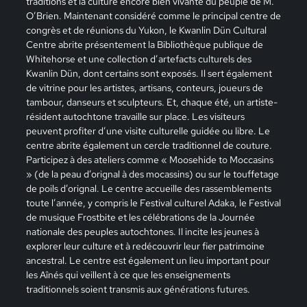
traditions et la culture encore bien vivante du peuple de M.
O’Brien. Maintenant considéré comme le principal centre de
congrès et de réunions du Yukon, le Kwanlin Dün Cultural
Centre abrite présentement la Bibliothèque publique de
Whitehorse et une collection d’artefacts culturels des
Kwanlin Dün, dont certains sont exposés. Il sert également
de vitrine pour les artistes, artisans, conteurs, joueurs de
tambour, danseurs et sculpteurs. Et, chaque été, un artiste-
résident autochtone travaille sur place. Les visiteurs
peuvent profiter d’une visite culturelle guidée ou libre. Le
centre abrite également un cercle traditionnel de couture.
Participez à des ateliers comme « Moosehide to Moccasins
» (de la peau d’orignal à des mocassins) ou sur le touffetage
de poils d’orignal. Le centre accueille des rassemblements
toute l’année, y compris le Festival culturel Adaka, le Festival
de musique Frostbite et les célébrations de la Journée
nationale des peuples autochtones. Il incite les jeunes à
explorer leur culture et à redécouvrir leur fier patrimoine
ancestral. Le centre est également un lieu important pour
les Aînés qui veillent à ce que les enseignements
traditionnels soient transmis aux générations futures.