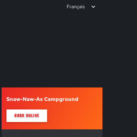
Français
Snaw-Naw-As Campground
BOOK ONLINE