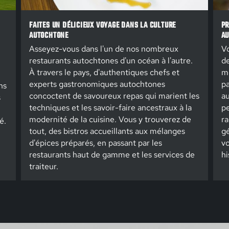
FAITES UN DÉLICIEUX VOYAGE DANS LA CULTURE
PR
AUTOCHTONE
AU
Asseyez-vous dans l'un de nos nombreux
Vo
restaurants autochtones d'un océan à l'autre.
de
À travers le pays, d'authentiques chefs et
m
experts gastronomiques autochtones
pa
ns
concoctent de savoureux repas qui marient les
au
s
techniques et les savoir-faire ancestraux à la
pe
modernité de la cuisine. Vous y trouverez de
ra
é.
tout, des bistros accueillants aux mélanges
gé
d'épices préparés, en passant par les
vo
restaurants haut de gamme et les services de
hi
traiteur.