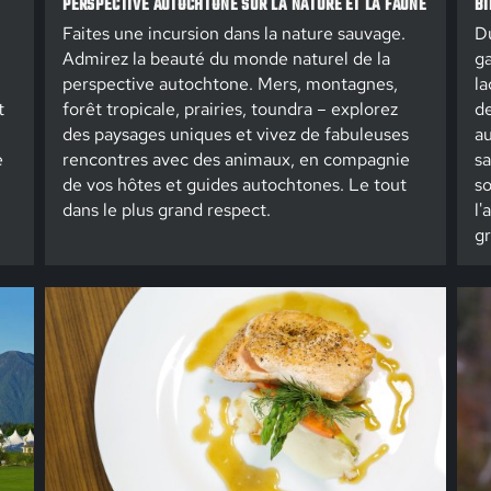
PERSPECTIVE AUTOCHTONE SUR LA NATURE ET LA FAUNE
BI
Faites une incursion dans la nature sauvage.
Du
Admirez la beauté du monde naturel de la
ga
perspective autochtone. Mers, montagnes,
la
t
forêt tropicale, prairies, toundra – explorez
de
des paysages uniques et vivez de fabuleuses
au
e
rencontres avec des animaux, en compagnie
sa
de vos hôtes et guides autochtones. Le tout
so
dans le plus grand respect.
l'
gr