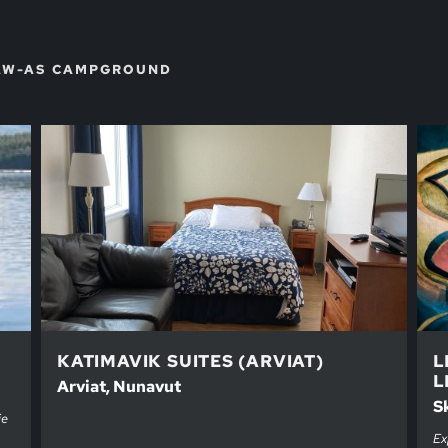
AW-AS CAMPGROUND
KATIMAVIK SUITES (ARVIAT)
L
L
Arviat, Nunavut
S
ie
Ex