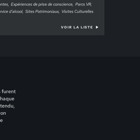
ntes
Expériences de prise de conscience
Parcs VR
rvice d’alcool
Sites Patrimoniaux
Visites Culturelles
VOIR LA LISTE
 furent
 chaque
ntendu,
ion
ne