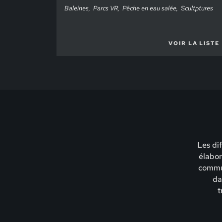
Baleines
Parcs VR
Pêche en eau salée
Scultptures
VOIR LA LISTE
Les di
élabor
commun
da
t