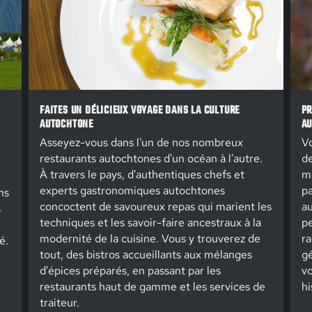
FAITES UN DÉLICIEUX VOYAGE DANS LA CULTURE
PR
AUTOCHTONE
AU
Asseyez-vous dans l'un de nos nombreux
Vo
restaurants autochtones d'un océan à l'autre.
de
À travers le pays, d'authentiques chefs et
m
experts gastronomiques autochtones
pa
ns
concoctent de savoureux repas qui marient les
au
s
techniques et les savoir-faire ancestraux à la
pe
modernité de la cuisine. Vous y trouverez de
ra
é.
tout, des bistros accueillants aux mélanges
gé
d'épices préparés, en passant par les
vo
restaurants haut de gamme et les services de
hi
traiteur.