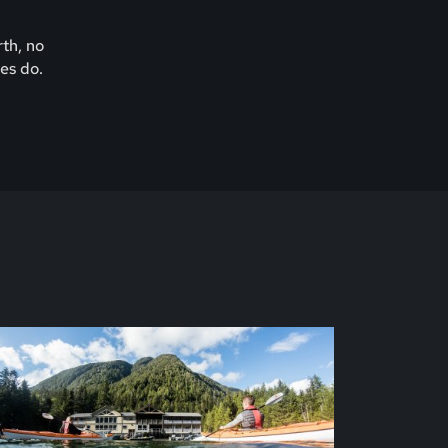
rth, no
es do.