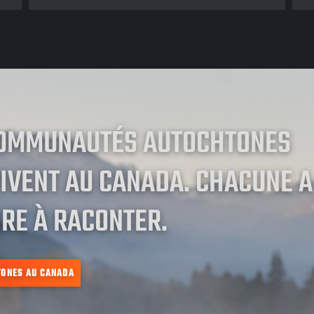
COMMUNAUTÉS AUTOCHTONES
IVENT AU CANADA. CHACUNE A
RE À RACONTER.
TONES AU CANADA