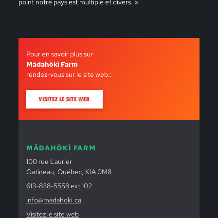
point notre pays est multiple et divers. »
Pour en savoir plus sur
Mādahòkì Farm
rendez-vous sur le site web.:
VISITEZ LE SITE WEB
MĀDAHÒKÌ FARM
100 rue Laurier
Gatineau, Québec, K1A 0M8
613-838-5558 ext 102
info@madahoki.ca
Visitez le site web